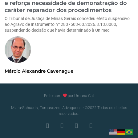
e reforça necessidade de demonstração do
caráter reparador dos procedimentos
O Tribunal de Justiça de Minas Gerais concedeu efeito suspensivo
ao Agravo de Instrumento nº 2807503-60.2026.8.13.0000,
suspendendo decisão que havia determinado à Unimed
Márcio Alexandre Cavenague
Feito com
por Umana.Cat
Miara-Schuarts, Tomasczesi Advogados • ©2022 Todos os direitos
reservados.