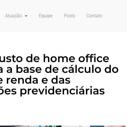
Atuação
Equipe
Posts
Contato
usto de home office
a a base de cálculo do
 renda e das
ões previdenciárias