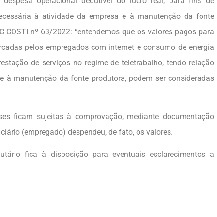
despesa operacional dedutível do lucro real, para fins de
necessária à atividade da empresa e à manutenção da fonte
SC COSTI nº 63/2022: “entendemos que os valores pagos para
rcadas pelos empregados com internet e consumo de energia
restação de serviços no regime de teletrabalho, tendo relação
e à manutenção da fonte produtora, podem ser consideradas
eses ficam sujeitas à comprovação, mediante documentação
iciário (empregado) despendeu, de fato, os valores.
butário fica à disposição para eventuais esclarecimentos a