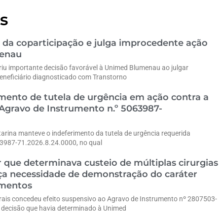
s
 da coparticipação e julga improcedente ação
menau
riu importante decisão favorável à Unimed Blumenau ao julgar
eneficiário diagnosticado com Transtorno
ento de tutela de urgência em ação contra a
gravo de Instrumento n.º 5063987-
tarina manteve o indeferimento da tutela de urgência requerida
63987-71.2026.8.24.0000, no qual
 que determinava custeio de múltiplas cirurgias
rça necessidade de demonstração do caráter
imentos
erais concedeu efeito suspensivo ao Agravo de Instrumento nº 2807503-
decisão que havia determinado à Unimed