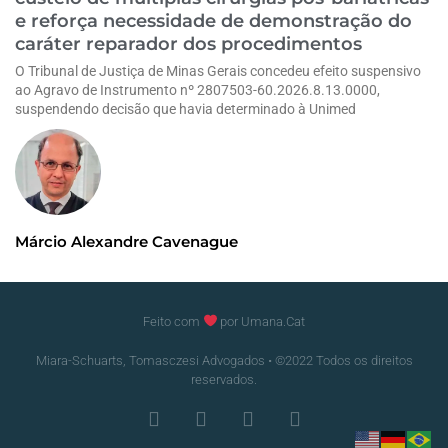
e reforça necessidade de demonstração do
caráter reparador dos procedimentos
O Tribunal de Justiça de Minas Gerais concedeu efeito suspensivo
ao Agravo de Instrumento nº 2807503-60.2026.8.13.0000,
suspendendo decisão que havia determinado à Unimed
Márcio Alexandre Cavenague
Feito com
por Umana.Cat
Miara-Schuarts, Tomasczesi Advogados • ©2022 Todos os direitos
reservados.