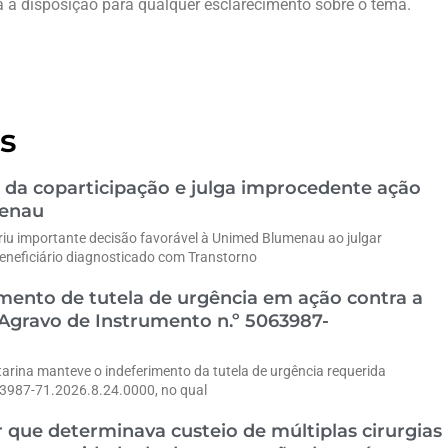
ca à disposição para qualquer esclarecimento sobre o tema.
s
 da coparticipação e julga improcedente ação
menau
riu importante decisão favorável à Unimed Blumenau ao julgar
eneficiário diagnosticado com Transtorno
ento de tutela de urgência em ação contra a
gravo de Instrumento n.º 5063987-
tarina manteve o indeferimento da tutela de urgência requerida
63987-71.2026.8.24.0000, no qual
 que determinava custeio de múltiplas cirurgias