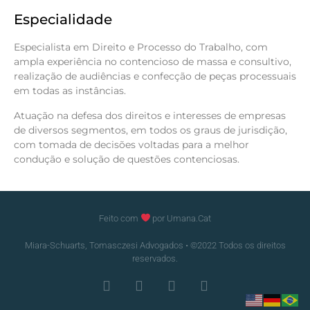
Especialidade
Especialista em Direito e Processo do Trabalho, com
ampla experiência no contencioso de massa e consultivo,
realização de audiências e confecção de peças processuais
em todas as instâncias.
Atuação na defesa dos direitos e interesses de empresas
de diversos segmentos, em todos os graus de jurisdição,
com tomada de decisões voltadas para a melhor
condução e solução de questões contenciosas.
Feito com
por Umana.Cat
Miara-Schuarts, Tomasczesi Advogados • ©2022 Todos os direitos
reservados.