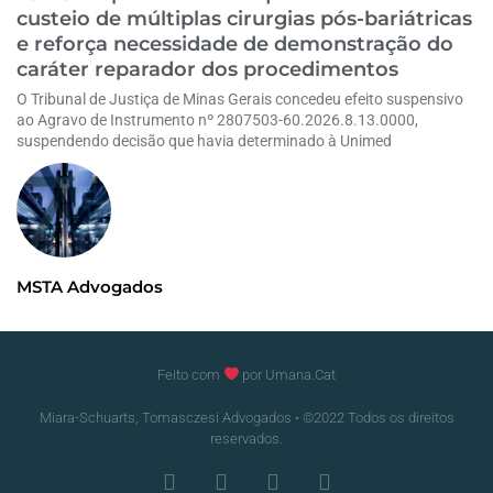
custeio de múltiplas cirurgias pós-bariátricas
e reforça necessidade de demonstração do
caráter reparador dos procedimentos
O Tribunal de Justiça de Minas Gerais concedeu efeito suspensivo
ao Agravo de Instrumento nº 2807503-60.2026.8.13.0000,
suspendendo decisão que havia determinado à Unimed
MSTA Advogados
Feito com
por Umana.Cat
Miara-Schuarts, Tomasczesi Advogados • ©2022 Todos os direitos
reservados.