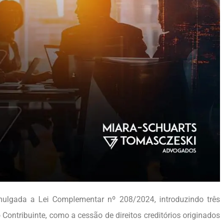
mulgada a Lei Complementar nº 208/2024, introduzindo três
Contribuinte, como a cessão de direitos creditórios originados