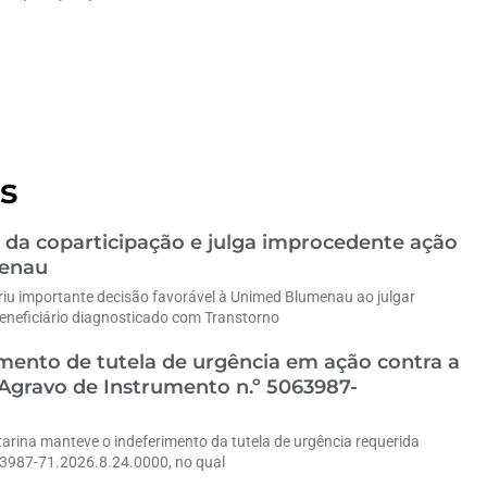
s
 da coparticipação e julga improcedente ação
menau
riu importante decisão favorável à Unimed Blumenau ao julgar
eneficiário diagnosticado com Transtorno
ento de tutela de urgência em ação contra a
gravo de Instrumento n.º 5063987-
tarina manteve o indeferimento da tutela de urgência requerida
63987-71.2026.8.24.0000, no qual