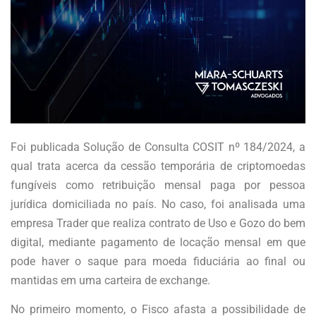
Foi publicada Solução de Consulta COSIT nº 184/2024, a
qual trata acerca da cessão temporária de criptomoedas
fungíveis como retribuição mensal paga por pessoa
jurídica domiciliada no país. No caso, foi analisada uma
empresa Trader que realiza contrato de Uso e Gozo do bem
digital, mediante pagamento de locação mensal em que
pode haver o saque para moeda fiduciária ao final ou
mantidas em uma carteira de exchange.
No primeiro momento, o Fisco afasta a possibilidade de