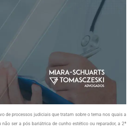
o de processos judiciais que tratam sobre o tema nos quais a
u não ser a pós bariátrica de cunho estético ou reparador, a 2ª