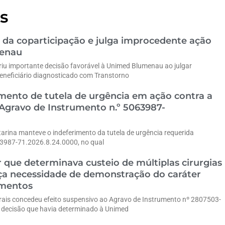
s
 da coparticipação e julga improcedente ação
menau
riu importante decisão favorável à Unimed Blumenau ao julgar
eneficiário diagnosticado com Transtorno
ento de tutela de urgência em ação contra a
gravo de Instrumento n.º 5063987-
tarina manteve o indeferimento da tutela de urgência requerida
63987-71.2026.8.24.0000, no qual
 que determinava custeio de múltiplas cirurgias
rça necessidade de demonstração do caráter
imentos
erais concedeu efeito suspensivo ao Agravo de Instrumento nº 2807503-
decisão que havia determinado à Unimed