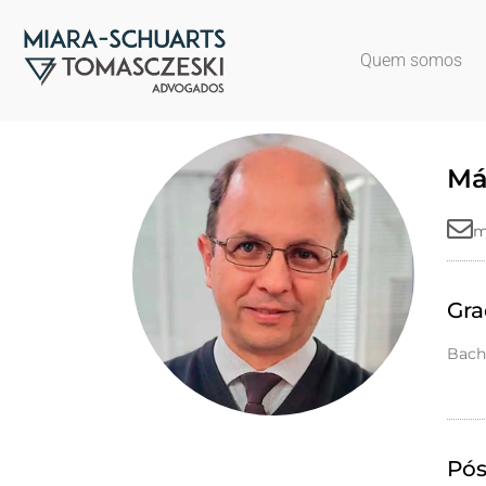
Quem somos
Má
m
Gr
Bach
Pós