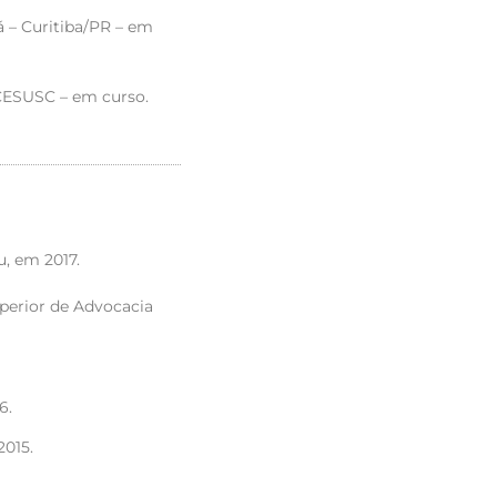
á – Curitiba/PR – em
 CESUSC – em curso.
u, em 2017.
uperior de Advocacia
6.
2015.