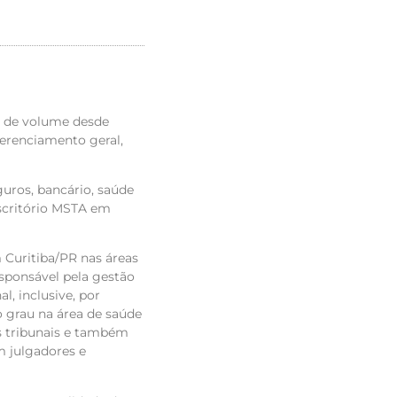
o de volume desde
gerenciamento geral,
uros, bancário, saúde
escritório MSTA em
 Curitiba/PR nas áreas
esponsável pela gestão
l, inclusive, por
 grau na área de saúde
s tribunais e também
m julgadores e