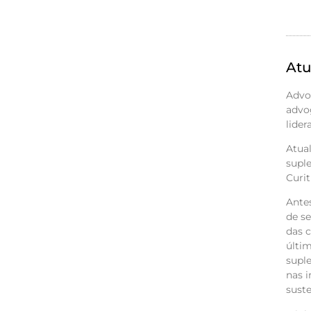
Atu
Advo
advog
lider
Atua
supl
Curit
Antes
de se
das c
últi
supl
nas 
suste