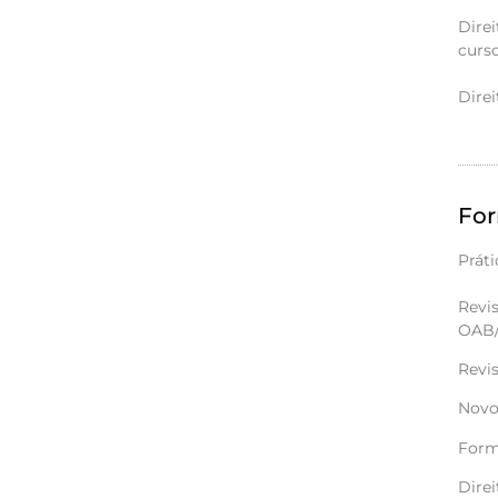
Direi
curs
Direi
Fo
Práti
Revis
OAB/
Revi
Novo
Form
Direi