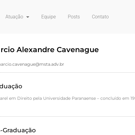
Atuação
Equipe
Posts
Contato
rcio Alexandre Cavenague
arcio.cavenague@msta.adv.br
aduação
arel em Direito pela Universidade Paranaense – concluído em 19
-Graduação