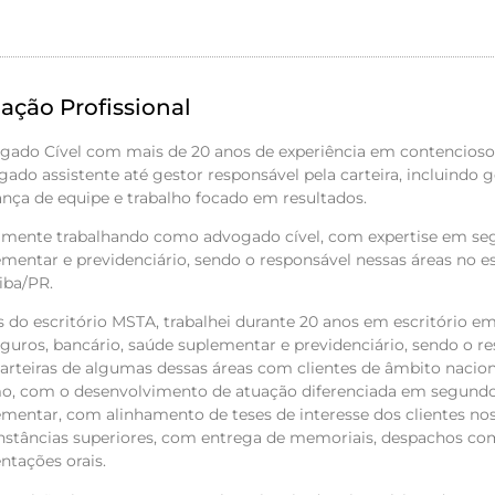
ação Profissional
gado Cível com mais de 20 anos de experiência em contencios
ado assistente até gestor responsável pela carteira, incluindo 
ança de equipe e trabalho focado em resultados.
lmente trabalhando como advogado cível, com expertise em seg
ementar e previdenciário, sendo o responsável nessas áreas no 
iba/PR.
 do escritório MSTA, trabalhei durante 20 anos em escritório em
guros, bancário, saúde suplementar e previdenciário, sendo o r
arteiras de algumas dessas áreas com clientes de âmbito naciona
mo, com o desenvolvimento de atuação diferenciada em segundo
ementar, com alinhamento de teses de interesse dos clientes no
instâncias superiores, com entrega de memoriais, despachos co
ntações orais.