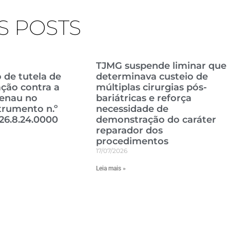
S POSTS
TJMG suspende liminar que
 de tutela de
determinava custeio de
ção contra a
múltiplas cirurgias pós-
enau no
bariátricas e reforça
trumento n.º
necessidade de
26.8.24.0000
demonstração do caráter
reparador dos
procedimentos
17/07/2026
Leia mais »