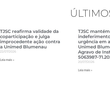
ÚLTIMO
TJSC reafirma validade da
TJSC mantém
coparticipação e julga
indeferimento
improcedente ação contra
urgência em a
a Unimed Blumenau
Unimed Blum
Agravo de Ins
22/07/2026
5063987-71.20
Leia mais »
20/07/2026
Leia mais »
TJSC reafirma que
caracterização de falso
coletivo exige produção de
provas e afasta revisão