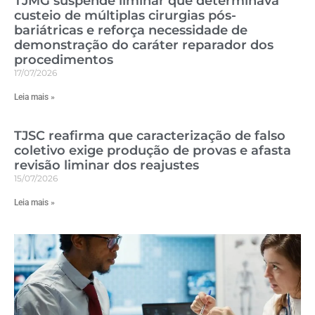
TJMG suspende liminar que determinava
custeio de múltiplas cirurgias pós-
bariátricas e reforça necessidade de
demonstração do caráter reparador dos
procedimentos
17/07/2026
Leia mais »
TJSC reafirma que caracterização de falso
coletivo exige produção de provas e afasta
revisão liminar dos reajustes
15/07/2026
Leia mais »