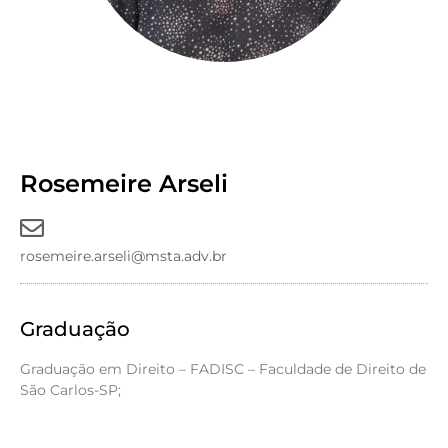
Rosemeire Arseli
rosemeire.arseli@msta.adv.br
Graduação
Graduação em Direito – FADISC – Faculdade de Direito de
São Carlos-SP;