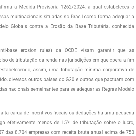
eafirma a Medida Provisória 1262/2024, a qual estabeleceu o
esas multinacionais situadas no Brasil como forma adequar a
elo Globais contra a Erosão da Base Tributária, conhecida
nti-base erosion rules) da OCDE visam garantir que as
so de tributação da renda nas jurisdições em que opera a fim
a estabelecendo, assim, uma tributação mínima corporativa de
tido, diversos outros países do G20 e outros que pactuam com
as nacionais semelhantes para se adequar as Regras Modelo
a alta carga de incentivos fiscais ou deduções há uma pequena
ga efetivamente menos de 15% de tributação sobre o lucro,
957 das 8.704 empresas com receita bruta anual acima de 750