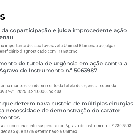
s
 da coparticipação e julga improcedente ação
menau
riu importante decisão favorável à Unimed Blumenau ao julgar
eneficiário diagnosticado com Transtorno
ento de tutela de urgência em ação contra a
gravo de Instrumento n.º 5063987-
tarina manteve o indeferimento da tutela de urgência requerida
63987-71.2026.8.24.0000, no qual
 que determinava custeio de múltiplas cirurgias
rça necessidade de demonstração do caráter
imentos
erais concedeu efeito suspensivo ao Agravo de Instrumento nº 2807503-
decisão que havia determinado à Unimed