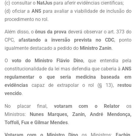
(c) consultar o
NatJus
para aferir evidências científicas;
(d) oficiar a
ANS
para avaliar a viabilidade de inclusão do
procedimento no rol.
Além disso, o
ônus da prova
deverá observar o art. 373 do
CPC,
afastando a inversão prevista no CDC
, ponto
igualmente destacado a pedido do
Ministro Zanin
.
O
voto do Ministro Flávio Dino
, que entendia pela
constitucionalidade da lei mas defendia que caberia à
ANS
regulamentar o que seria medicina baseada em
evidências
capaz de extrapolar o rol (§ 13),
restou
vencido
.
No placar final,
votaram com o Relator
os
Ministros:
Nunes Marques, Zanin, André Mendonça,
Toffoli, Fux e Gilmar Mendes
.
Votaram com o Ministro Dino
os Ministros:
Fachin,