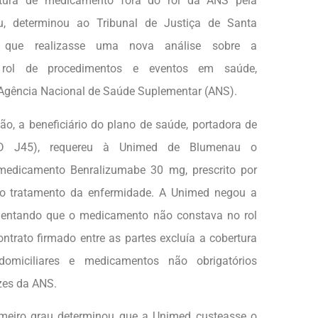
rtura de medicamento fora do rol da ANS pela
, determinou ao Tribunal de Justiça de Santa
) que realizasse uma nova análise sobre a
o rol de procedimentos e eventos em saúde,
 Agência Nacional de Saúde Suplementar (ANS).
o, a beneficiário do plano de saúde, portadora de
D J45), requereu à Unimed de Blumenau o
medicamento Benralizumabe 30 mg, prescrito por
o tratamento da enfermidade. A Unimed negou a
umentando que o medicamento não constava no rol
ntrato firmado entre as partes excluía a cobertura
domiciliares e medicamentos não obrigatórios
zes da ANS.
imeiro grau determinou que a Unimed custeasse o