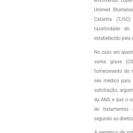
envolvendo cobe
Unimed Blumenau
Catarina (TJSC
taxatividade d
estabelecido pela
No caso em questã
asma grave (CI
fornecimento do 
seu médico para 
solicitação, arg
da ANS e que o co
de tratamentos 
segundo as diretri
A sentença de pr