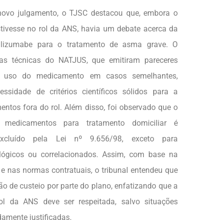
novo julgamento, o TJSC destacou que, embora o
tivesse no rol da ANS, havia um debate acerca da
ralizumabe para o tratamento de asma grave. O
otas técnicas do NATJUS, que emitiram pareceres
o uso do medicamento em casos semelhantes,
ssidade de critérios científicos sólidos para a
entos fora do rol. Além disso, foi observado que o
 medicamentos para tratamento domiciliar é
excluído pela Lei nº 9.656/98, exceto para
lógicos ou correlacionados. Assim, com base na
 e nas normas contratuais, o tribunal entendeu que
o de custeio por parte do plano, enfatizando que a
rol da ANS deve ser respeitada, salvo situações
amente justificadas.