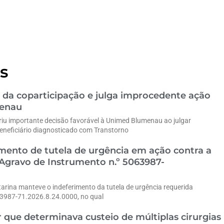
s
 da coparticipação e julga improcedente ação
menau
riu importante decisão favorável à Unimed Blumenau ao julgar
eneficiário diagnosticado com Transtorno
ento de tutela de urgência em ação contra a
gravo de Instrumento n.º 5063987-
tarina manteve o indeferimento da tutela de urgência requerida
63987-71.2026.8.24.0000, no qual
 que determinava custeio de múltiplas cirurgias