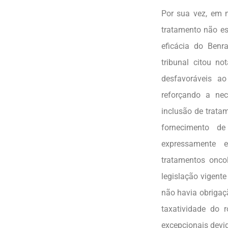
Por sua vez, em 
tratamento não es
eficácia do Ben
tribunal citou n
desfavoráveis a
reforçando a nece
inclusão de tratam
fornecimento de
expressamente 
tratamentos onco
legislação vigente
não havia obrigaçã
taxatividade do 
excepcionais devid