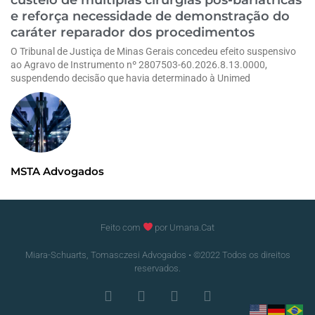
e reforça necessidade de demonstração do
caráter reparador dos procedimentos
O Tribunal de Justiça de Minas Gerais concedeu efeito suspensivo
ao Agravo de Instrumento nº 2807503-60.2026.8.13.0000,
suspendendo decisão que havia determinado à Unimed
MSTA Advogados
Feito com
por Umana.Cat
Miara-Schuarts, Tomasczesi Advogados • ©2022 Todos os direitos
reservados.