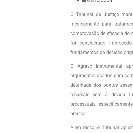
09/12/2024
O Tribunal de Justiça man
medicamento para tratament
comprovação de eficácia do m
foi considerado improced
fundamentos da decisão origi
O Agravo Instrumental apr
argumentos usados para conte
detalhada dos pontos essenc
recursais sem a devida fu
processuais, especificament
precisa.
Além disso, o Tribunal apli