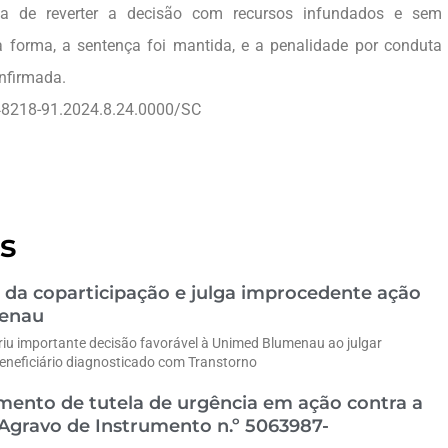
tiva de reverter a decisão com recursos infundados e sem
a forma, a sentença foi mantida, e a penalidade por conduta
nfirmada.
5048218-91.2024.8.24.0000/SC
s
 da coparticipação e julga improcedente ação
menau
riu importante decisão favorável à Unimed Blumenau ao julgar
eneficiário diagnosticado com Transtorno
ento de tutela de urgência em ação contra a
gravo de Instrumento n.º 5063987-