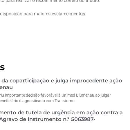
to para realizar o recolhimento correto do tributo.
à disposição para maiores esclarecimentos.
s
 da coparticipação e julga improcedente ação
menau
riu importante decisão favorável à Unimed Blumenau ao julgar
eneficiário diagnosticado com Transtorno
ento de tutela de urgência em ação contra a
gravo de Instrumento n.º 5063987-