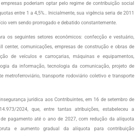
 empresas poderiam optar pelo regime de contribuição social
quotas entre 1 a 4,5%.. Inicialmente, sua vigência seria de 2011
fício vem sendo prorrogado e debatido constantemente.
ara os seguintes setores econômicos: confecção e vestuário,
call center, comunicações, empresas de construção e obras de
icação de veículos e carroçarias, máquinas e equipamentos,
nologia da informação, tecnologia da comunicação, projeto de
te metroferroviário, transporte rodoviário coletivo e transporte
nsegurança jurídica aos Contribuintes, em 16 de setembro de
4.973/2024, que, entre tantas atribuições, estabeleceu a
a de pagamento até o ano de 2027, com redução da alíquota
 bruta e aumento gradual da alíquota para contribuição