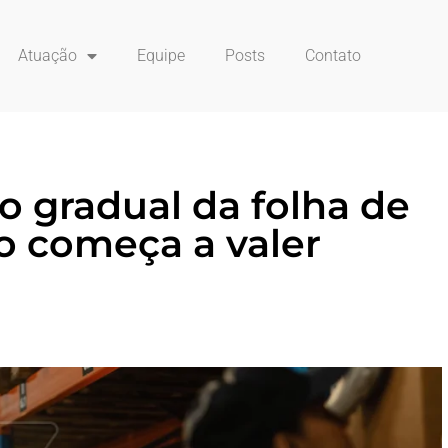
Atuação
Equipe
Posts
Contato
 gradual da folha de
 começa a valer