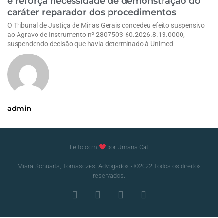
e reforça necessidade de demonstração do
caráter reparador dos procedimentos
O Tribunal de Justiça de Minas Gerais concedeu efeito suspensivo
ao Agravo de Instrumento nº 2807503-60.2026.8.13.0000,
suspendendo decisão que havia determinado à Unimed
admin
Feito com
por Umana.Cat
Miara-Schuarts, Tomasczesi Advogados • ©2022 Todos os direitos
reservados.